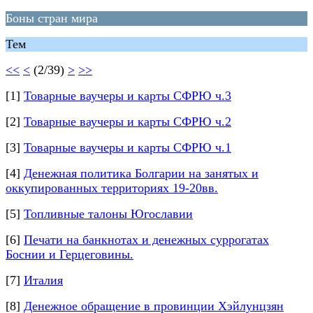
Боны стран мира
Тем
<<
<
(2/39)
>
>>
[1]
Товарные ваучеры и карты СФРЮ ч.3
[2]
Товарные ваучеры и карты СФРЮ ч.2
[3]
Товарные ваучеры и карты СФРЮ ч.1
[4]
Денежная политика Болгарии на занятых и
оккупированных территориях 19-20вв.
[5]
Топливные талоны Югославии
[6]
Печати на банкнотах и денежных суррогатах
Боснии и Герцеговины.
[7]
Италия
[8]
Денежное обращение в провинции Хэйлунцзян