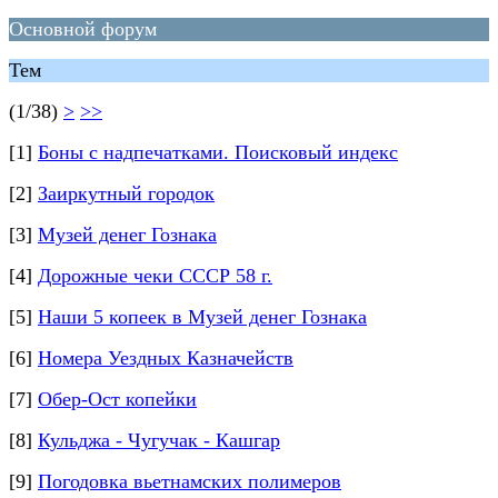
Основной форум
Тем
(1/38)
>
>>
[1]
Боны с надпечатками. Поисковый индекс
[2]
Заиркутный городок
[3]
Музей денег Гознака
[4]
Дорожные чеки СССР 58 г.
[5]
Наши 5 копеек в Музей денег Гознака
[6]
Номера Уездных Казначейств
[7]
Обер-Ост копейки
[8]
Кульджа - Чугучак - Кашгар
[9]
Погодовка вьетнамских полимеров