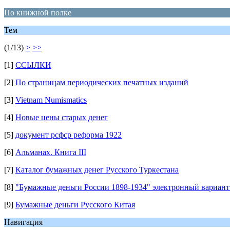
По книжной полке
Тем
(1/13)
>
>>
[1]
ССЫЛКИ
[2]
По страницам периодических печатных изданий
[3]
Vietnam Numismatics
[4]
Новые цены старых денег
[5]
документ рсфср реформа 1922
[6]
Альманах. Книга III
[7]
Каталог бумажных денег Русского Туркестана
[8]
"Бумажные деньги России 1898-1934" электронный вариант 
[9]
Бумажные деньги Русского Китая
Навигация