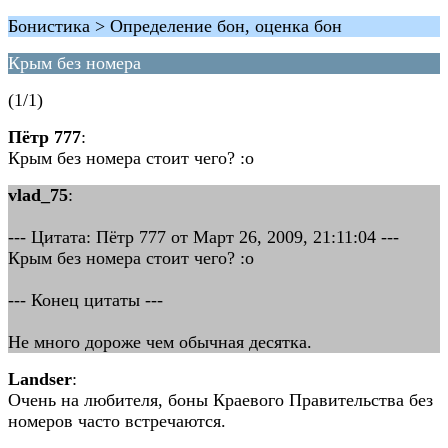
Бонистика > Определение бон, оценка бон
Крым без номера
(1/1)
Пётр 777
:
Крым без номера стоит чего? :o
vlad_75
:
--- Цитата: Пётр 777 от Март 26, 2009, 21:11:04 ---
Крым без номера стоит чего? :o
--- Конец цитаты ---
Не много дороже чем обычная десятка.
Landser
:
Очень на любителя, боны Краевого Правительства без
номеров часто встречаются.