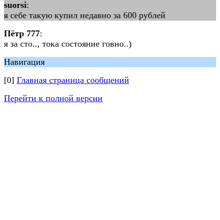
suorsi
:
я себе такую купил недавно за 600 рублей
Пётр 777
:
я за сто.., тока состояние говно..)
Навигация
[0]
Главная страница сообщений
Перейти к полной версии