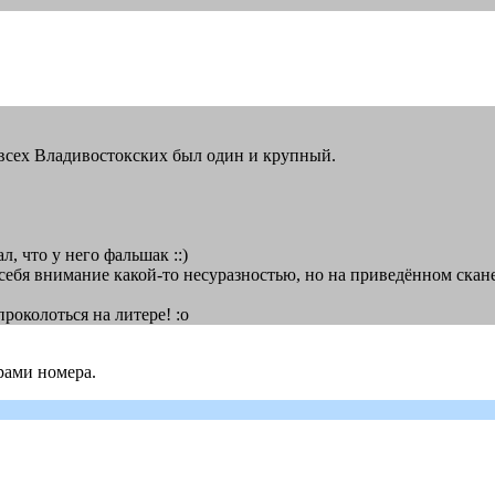
на всех Владивостокских был один и крупный.
л, что у него фальшак ::)
себя внимание какой-то несуразностью, но на приведённом скане
роколоться на литере! :o
рами номера.