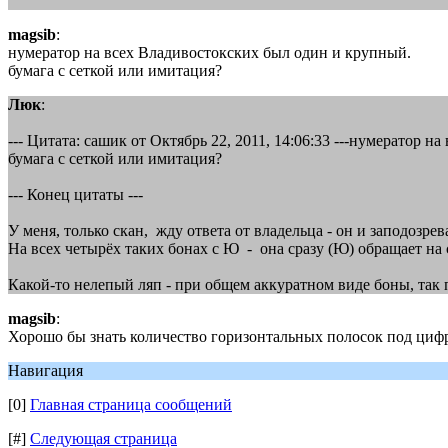
magsib
:
нумератор на всех Владивостокских был один и крупный.
бумага с сеткой или имитация?
Люк
:
--- Цитата: сашик от Октябрь 22, 2011, 14:06:33 ---нумератор 
бумага с сеткой или имитация?
--- Конец цитаты ---
У меня, только скан, жду ответа от владельца - он и заподозрева
На всех четырёх таких бонах с Ю - она сразу (Ю) обращает на 
Какой-то нелепый ляп - при общем аккуратном виде боны, так п
magsib
:
Хорошо бы знать количество горизонтальных полосок под циф
Навигация
[0]
Главная страница сообщений
[#]
Следующая страница