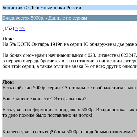
Бонистика > Денежные знаки России
Владивосток 5000р. - Данные по сериям
(1/52)
>
>>
Люк
:
На 5% КОГК Октябрь 1919г. на серии Ю обнаружены две разно
На бонах с номерами начинающимися с 023...(известны 023247,
в первую очередь бросается в глаза отличие в написании лите
бон этой серии, а также отличие знака № от всех других однол
Люк
:
Есть ещё скан 5000р. серии ЕА с таким же изображением знака 
Ваше мнение коллеги? Это фальшаки?
Есть у кого информация о подделках 5000р. Владивостока, так 
то дело похоже было поставлено на поток!
Коллеги у кого есть ещё боны 5000р. c подобными отличиями?