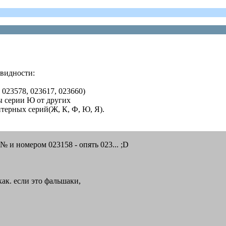
видности:
 023578, 023617, 023660)
ры серии Ю от других
итерных серий(Ж, К, Ф, Ю, Я).
№ и номером 023158 - опять 023... ;D
как. если это фальшаки,