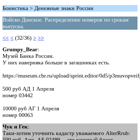
Бонистика > Денежные знаки России
Войско Донское. Распределение номеров по срокам
выпуска.
<<
<
(32/36)
>
>>
Grumpy_Bear
:
Музей Банка России.
У них наверняка больше в загашниках есть.
https://museum.cbr.ru/upload/sprint.editor/0d5/p3muvopve
500 руб АД 1 Апреля
номер 03442
10000 руб АГ 1 Апреля
номер 00063
Чук и Гек
:
Таки-хотим уточнить кадастр уважаемого AlterRrub:
500 руб. Апр. АБ 02489 -- это гашеный бланк