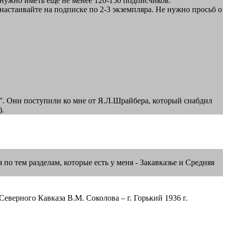
 нужно иметь еще не менее 120-150 подписчиков.
астаивайте на подписке по 2-3 экземпляра. Не нужно просьб о
ия”. Они поступили ко мне от Я.Л.Шрайбера, который снабдил
).
 по тем разделам, которые есть у меня - Закавказье и Средняя
еверного Кавказа В.М. Соколова – г. Горький 1936 г.