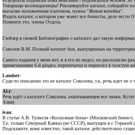
Результаты подписки пока невелики - подписалось человек 50.
Товарищи коллекционеры! Рекламируйте каталог, собирайте под
высылке наложенным платежом, нужна "Живая копейка".
Издать каталог, о котором уже знают все бонисты, дело чести От
Помните это, члены Отдела.
Глейзер в свовей Библиографии о каталоге дал такую информа
Соколов В.М. Полный каталог бон, выпущенных на территории
Самого издания у меня нет, и я его не видел, но располагаю р
примечаниями 6-й раздел, перепечатал и переплел в толстую кн
Landser
:
Судя по описанию это не каталог Соколова, т.к. речь идет не о 
Al-r
:
Речь идёт о каталоге Соколова, охватывающем все знаки. Кстати
Азия)
ivan
:
В статье А.В. Тункеля «Колхозные боны» (Московский бонист, м
Т.е. только Северный Кавказ (не СССР), выпущен в г. Горький (не
Подскажите, кому известно, такой каталог действительно суще