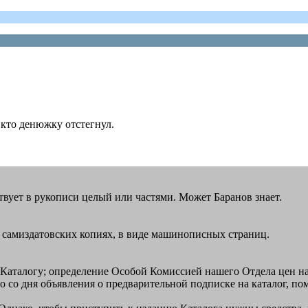
 кто денюжку отстегнул.
ствует в рукописи целый или частями. Может Баранов знает.
в самиздатовских копиях, в виде машинописных страниц.
о Каталогу; определение Особой Комиссией нашего Отдела цен на
о со дня объявления о предварительной подписке на каталог, п