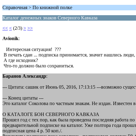
Справочная > По книжной полке
Каталог денежных знаков Северного Кавказа
<<
<
(2/3)
>
>>
Avionik
:
Интересная ситуация! ???
В печать сдан ... подписка принимается, значит нашлись люди,
А где исходник?
Что-то должно было сохраниться.
Баранов Александр
:
--- Цитата: сашик от Июнь 05, 2016, 17:13:15 ---возможно суще
--- Конец цитаты ---
Это каталог Соколова по частным знакам. Не издан. Известен 
О КАТАЛОГЕ БОН СЕВЕРНОГО КАВКАЗА
Прошел год с тех пор, как была проведена последняя работа п
предварительной подписке на каталог. Уже полтора года прошл
подписная цена 4 р. 50 коп./.