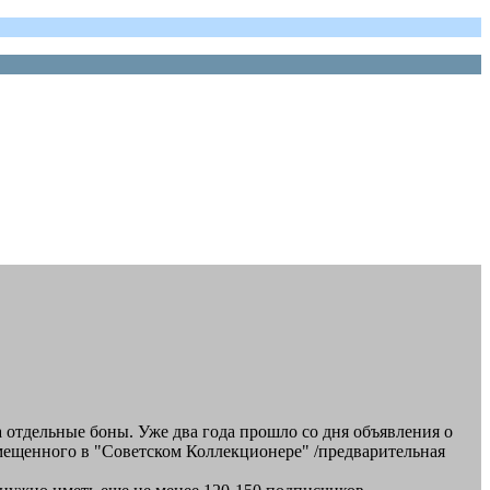
 отдельные боны. Уже два года прошло со дня объявления о
омещенного в "Советском Коллекционере" /предварительная