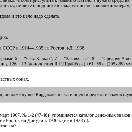
 Однако, чтобы приступить к изданию Каталога нужны средства,
писку, пишите о подписке в каждом письме к коллекционерам, н
дела и это цело надо сделать.
цию.
 СССР в 1914—1935 гг. Ростов н/Д, 1938.
азделами 6 — “Сев. Кавказ”, 7 — “Закавказье”, 8 — “Средняя Аз
игу, 126 + 13 (дополнения Я.Л.Шрайбера) +61+58 с. (205х288 мм
частных бонах.
, он даже лучше Кардакова в части оценки редкости знаков (судя
арт 1967, № 1-2 (47-48)) упоминается каталог денежных знаков С
 Ростов-на-Дону) и в 1936 г. (не в 1938 г.).
ствовал?