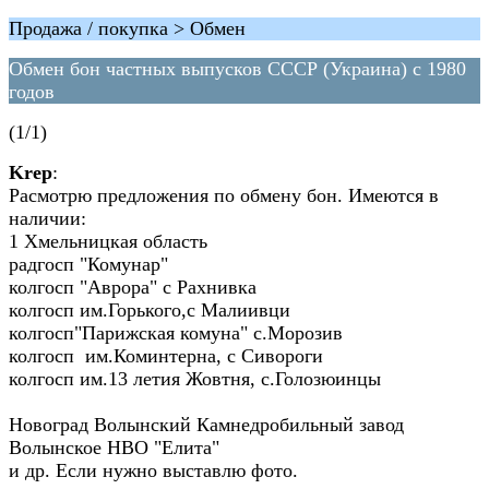
Продажа / покупка > Обмен
Обмен бон частных выпусков СССР (Украина) с 1980
годов
(1/1)
Krep
:
Расмотрю предложения по обмену бон. Имеются в
наличии:
1 Хмельницкая область
радгосп "Комунар"
колгосп "Аврора" с Рахнивка
колгосп им.Горького,с Малиивци
колгосп"Парижская комуна" с.Морозив
колгосп им.Коминтерна, с Сивороги
колгосп им.13 летия Жовтня, с.Голозюинцы
Новоград Волынский Камнедробильный завод
Волынское НВО "Елита"
и др. Если нужно выставлю фото.