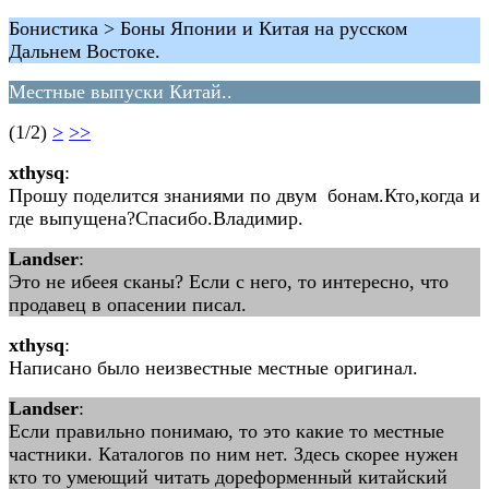
Бонистика > Боны Японии и Китая на русском
Дальнем Востоке.
Местные выпуски Китай..
(1/2)
>
>>
xthysq
:
Прошу поделится знаниями по двум бонам.Кто,когда и
где выпущена?Спасибо.Владимир.
Landser
:
Это не ибеея сканы? Если с него, то интересно, что
продавец в опасении писал.
xthysq
:
Написано было неизвестные местные оригинал.
Landser
:
Если правильно понимаю, то это какие то местные
частники. Каталогов по ним нет. Здесь скорее нужен
кто то умеющий читать дореформенный китайский