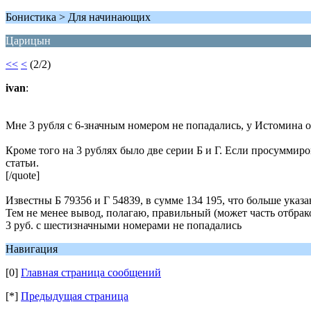
Бонистика > Для начинающих
Царицын
<<
<
(2/2)
ivan
:
Мне 3 рубля с 6-значным номером не попадались, у Истомина о
Кроме того на 3 рублях было две серии Б и Г. Если просуммиро
статьи.
[/quote]
Известны Б 79356 и Г 54839, в сумме 134 195, что больше указа
Тем не менее вывод, полагаю, правильный (может часть отбрако
3 руб. с шестизначными номерами не попадались
Навигация
[0]
Главная страница сообщений
[*]
Предыдущая страница