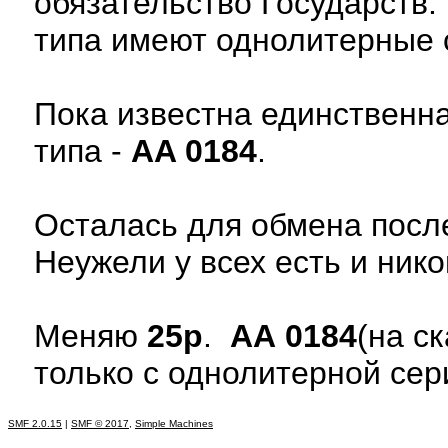
обязательство Государств.
типа имеют однолитерные с
Пока известна единственна
типа -
AA 0184
.
Осталась для обмена после
Неужели у всех есть и ник
Меняю
25р
.
АА 0184
(на ск
только с однолитерной сер
SMF 2.0.15
|
SMF © 2017
,
Simple Machines