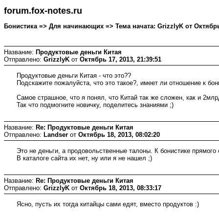
forum.fox-notes.ru
Бонистика => Для начинающих => Тема начата: GrizzlyK от Октябрь 
Название:
Продуктовые деньги Китая
Отправлено:
GrizzlyK
от
Октябрь 17, 2013, 21:39:51
Продуктовые деньги Китая - что это??
Подскажите пожалуйста, что это такое?, имеет ли отношение к бони
Самое страшное, что я понял, что Китай так же сложен, как и 2млрд
Так что подмогните новичку, поделитесь знаниями ;)
Название:
Re: Продуктовые деньги Китая
Отправлено:
Landser
от
Октябрь 18, 2013, 08:02:20
Это не деньги, а продовольственные талоны. К бонистике прямого
В каталоге сайта их нет, ну или я не нашел ;)
Название:
Re: Продуктовые деньги Китая
Отправлено:
GrizzlyK
от
Октябрь 18, 2013, 08:33:17
Ясно, пусть их тогда китайцы сами едят, вместо продуктов :)