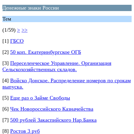
Денежные знаки России
Тем
(1/59)
>
>>
[1]
ГБСО
[2]
50 коп. Екатеринбургское ОГБ
[3]
Переселенческое Управление. Организация
Сельскохозяйственных складов.
[4]
Войско Донское. Распределение номеров по срокам
выпуска.
[5]
Еще раз о Займе Свободы
[6]
Чек Новороссийского Казначейства
[7]
500 рублей Закаспийского Нар.Банка
[8]
Ростов 3 руб