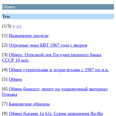
Обмен
Тем
(1/3)
>
>>
[1]
Назначение раздела
[2]
Отрезные чеки БВТ 1967 года с якорем
[3]
Обмен. Отрезной чек Государственного банка
СССР 10 коп.
[4]
Обмен суррогатами и хозрасчетами с 1987 по н.в.
[5]
Обмен
[6]
Обмен банкнот, монет на упаковочный материал
Гознака
[7]
Банковские образцы
[8]
Обмен бонами 1р 61г. Серия замещения Яа-Яи