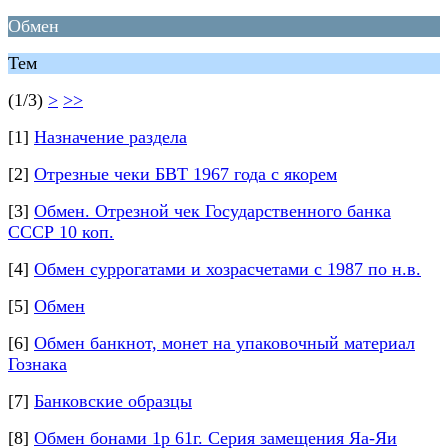
Обмен
Тем
(1/3)
>
>>
[1]
Назначение раздела
[2]
Отрезные чеки БВТ 1967 года с якорем
[3]
Обмен. Отрезной чек Государственного банка
СССР 10 коп.
[4]
Обмен суррогатами и хозрасчетами с 1987 по н.в.
[5]
Обмен
[6]
Обмен банкнот, монет на упаковочный материал
Гознака
[7]
Банковские образцы
[8]
Обмен бонами 1р 61г. Серия замещения Яа-Яи