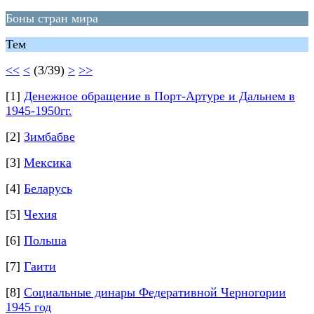
Боны стран мира
Тем
<<
<
(3/39)
>
>>
[1]
Денежное обращение в Порт-Артуре и Дальнем в
1945-1950гг.
[2]
Зимбабве
[3]
Мексика
[4]
Беларусь
[5]
Чехия
[6]
Польша
[7]
Гаити
[8]
Социальные динары Федеративной Черногории
1945 год