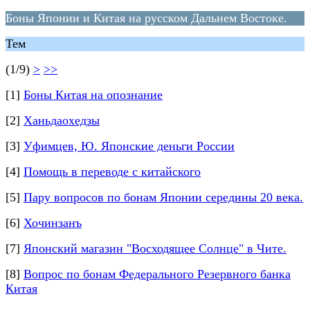
Боны Японии и Китая на русском Дальнем Востоке.
Тем
(1/9)
>
>>
[1]
Боны Китая на опознание
[2]
Ханьдаохедзы
[3]
Уфимцев, Ю. Японские деньги России
[4]
Помощь в переводе с китайского
[5]
Пару вопросов по бонам Японии середины 20 века.
[6]
Хочинзанъ
[7]
Японский магазин "Восходящее Солнце" в Чите.
[8]
Вопрос по бонам Федерального Резервного банка
Китая