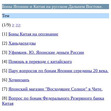
Боны Японии и Китая на русском Дальнем Востоке.
Тем
(1/9)
>
>>
[1]
Боны Китая на опознание
[2]
Ханьдаохедзы
[3]
Уфимцев, Ю. Японские деньги России
[4]
Помощь в переводе с китайского
[5]
Пару вопросов по бонам Японии середины 20 века.
[6]
Хочинзанъ
[7]
Японский магазин "Восходящее Солнце" в Чите.
[8]
Вопрос по бонам Федерального Резервного банка
Китая