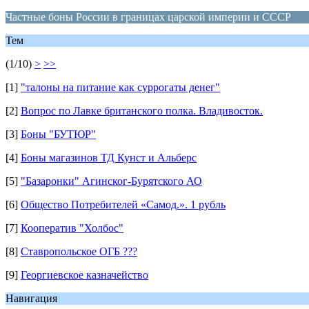
Частные боны России в границах царской империи и СССР
Тем
(1/10)
>
>>
[1]
"талоны на питание как суррогаты денег"
[2]
Вопрос по Лавке британского полка. Владивосток.
[3]
Боны "БУТЮР"
[4]
Боны магазинов ТД Кунст и Альберс
[5]
"Базаронки" Агинског-Бурятского АО
[6]
Общество Потребителей «Самод.». 1 рубль
[7]
Кооператив "Холбос"
[8]
Ставропольское ОГБ ???
[9]
Георгиевское казначейство
Навигация