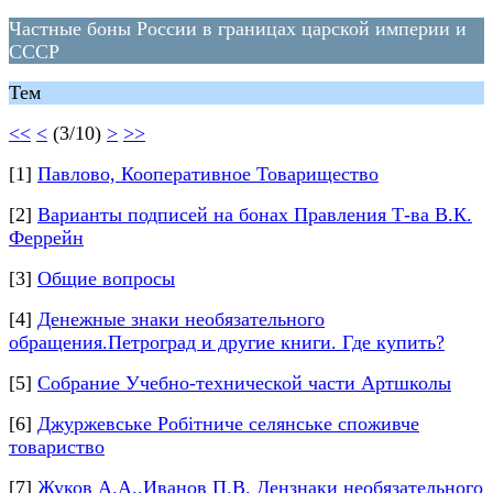
Частные боны России в границах царской империи и
СССР
Тем
<<
<
(3/10)
>
>>
[1]
Павлово, Кооперативное Товарищество
[2]
Варианты подписей на бонах Правления Т-ва В.К.
Феррейн
[3]
Общие вопросы
[4]
Денежные знаки необязательного
обращения.Петроград и другие книги. Где купить?
[5]
Собрание Учебно-технической части Артшколы
[6]
Джуржевське Робітниче селянське споживче
товариство
[7]
Жуков А.А.,Иванов П.В. Дензнаки необязательного