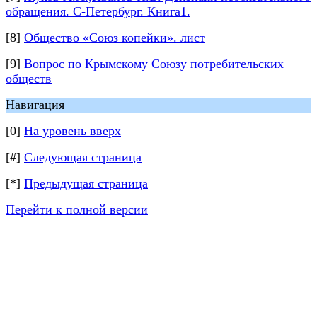
обращения. С-Петербург. Книга1.
[8]
Общество «Союз копейки». лист
[9]
Вопрос по Крымскому Союзу потребительских
обществ
Навигация
[0]
На уровень вверх
[#]
Следующая страница
[*]
Предыдущая страница
Перейти к полной версии