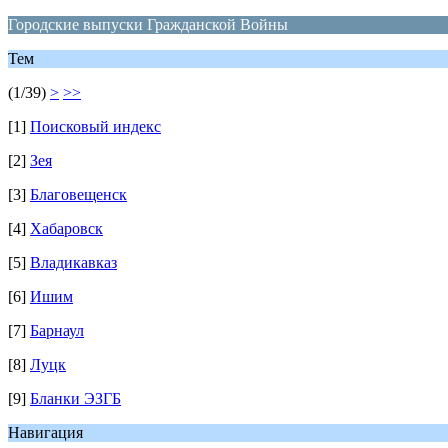
Городские выпуски Гражданской Войны
Тем
(1/39)
>
>>
[1]
Поисковый индекс
[2]
Зея
[3]
Благовещенск
[4]
Хабаровск
[5]
Владикавказ
[6]
Ишим
[7]
Барнаул
[8]
Луцк
[9]
Бланки ЭЗГБ
Навигация