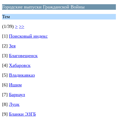
Городские выпуски Гражданской Войны
Тем
(1/39)
>
>>
[1]
Поисковый индекс
[2]
Зея
[3]
Благовещенск
[4]
Хабаровск
[5]
Владикавказ
[6]
Ишим
[7]
Барнаул
[8]
Луцк
[9]
Бланки ЭЗГБ