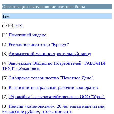
Организации выпускавшие частные боны
Тем
(1/10)
>
>>
[1]
Поисковый индекс
[2]
Рекламное агентство "Крокус"
[3]
Арзамасский машиностроительный завод
[4]
Заволжское Общество Потребителей "РАБОЧИЙ
ТРУД" г.Ульяновск
[5]
Сибирское товарищество "Печатное Дело"
[6]
Казанский центральный рабочий кооператив
[7]
"Урожайки" сельскохозяйственного ООО "Урал".
[8]
Пенсия «катановками»: 20 лет назад напечатали
«хакасские рубли», чтобы погасить