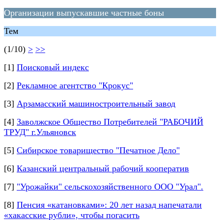
Организации выпускавшие частные боны
Тем
(1/10)
>
>>
[1]
Поисковый индекс
[2]
Рекламное агентство "Крокус"
[3]
Арзамасский машиностроительный завод
[4]
Заволжское Общество Потребителей "РАБОЧИЙ
ТРУД" г.Ульяновск
[5]
Сибирское товарищество "Печатное Дело"
[6]
Казанский центральный рабочий кооператив
[7]
"Урожайки" сельскохозяйственного ООО "Урал".
[8]
Пенсия «катановками»: 20 лет назад напечатали
«хакасские рубли», чтобы погасить