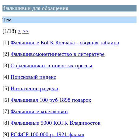
Фальшивки для обращения
Тем
(1/18)
>
>>
[1]
Фальшивые КоГК Колчака - сводная таблица
[2]
Фальшивомонетничество в литературе
[3]
О фальшивках в новостях прессы
[4]
Поисковый индекс
[5]
Назначение раздела
[6]
Фальшивая 100 руб 1898 подарок
[7]
Фальшивые колчаковки
[8]
Фальшивые 5000 КОГК Владивосток
[9]
РСФСР 100.000 р. 1921 фальш