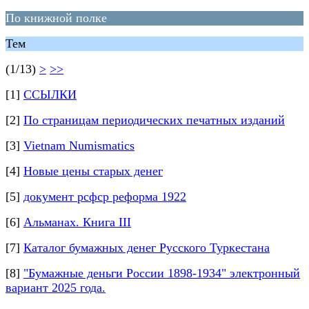
По книжной полке
Тем
(1/13)
>
>>
[1]
ССЫЛКИ
[2]
По страницам периодических печатных изданий
[3]
Vietnam Numismatics
[4]
Новые цены старых денег
[5]
документ рсфср реформа 1922
[6]
Альманах. Книга III
[7]
Каталог бумажных денег Русского Туркестана
[8]
"Бумажные деньги России 1898-1934" электронный
вариант 2025 года.