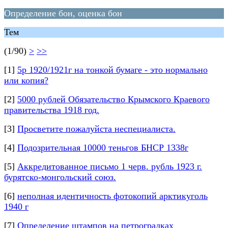
Определение бон, оценка бон
Тем
(1/90)
>
>>
[1]
5р 1920/1921г на тонкой бумаге - это нормально
или копия?
[2]
5000 рублей Обязательство Крымского Краевого
правительства 1918 год.
[3]
Просветите пожалуйста неспециалиста.
[4]
Подозрительная 10000 теньгов БНСР 1338г
[5]
Аккредитованное письмо 1 черв. рубль 1923 г.
бурятско-монгольский союз.
[6]
неполная идентичность фотокопий арктикуголь
1940 г
[7]
Определение штампов на петроградках