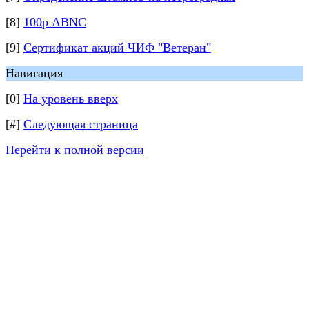
[8]
100р ABNС
[9]
Сертификат акций ЧИФ "Ветеран"
Навигация
[0]
На уровень вверх
[#]
Следующая страница
Перейти к полной версии