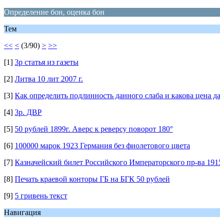
Определение бон, оценка бон
Тем
<<
<
(3/90)
>
>>
[1]
3р статья из газеты
[2]
Литва 10 лит 2007 г.
[3]
Как определить подлинность данного слаба и какова цена д
[4]
3р. ДВР
[5]
50 рублей 1899г. Аверс к реверсу поворот 180°
[6]
100000 марок 1923 Германия без фиолетового цвета
[7]
Казначейский билет Российского Императорского пр-ва 191
[8]
Печать краевой конторы ГБ на БГК 50 рублей
[9]
5 гривень текст
Навигация