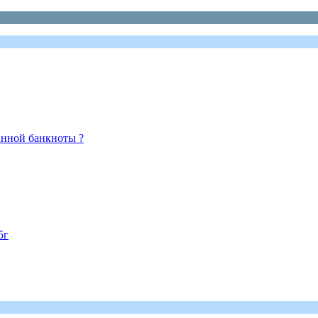
анной банкноты ?
5г