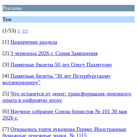
Реклама
Тем
(1/53)
>
>>
[1]
Назначение раздела
[2]
3 червонца 2026 г. Серия Замещения
[3]
Памятные бмлеты 50 лет Олегу Пахмутову
[4]
Памятные билеты "30 лет Петербургскому
коллекционеру"
[5]
Что останется от денег: трансформация денежного
опыта в цифровую эпоху
[6]
Научное собрание Союза бонистов № 101 30 мая
2026 г.
[7]
Открылись торги аукциона Гермес Иностранные
бумажные денежные знаки. № 1115