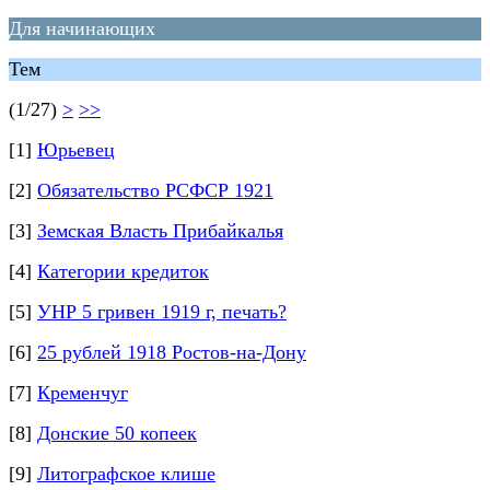
Для начинающих
Тем
(1/27)
>
>>
[1]
Юрьевец
[2]
Обязательство РСФСР 1921
[3]
Земская Власть Прибайкалья
[4]
Категории кредиток
[5]
УНР 5 гривен 1919 г, печать?
[6]
25 рублей 1918 Ростов-на-Дону
[7]
Кременчуг
[8]
Донские 50 копеек
[9]
Литографское клише