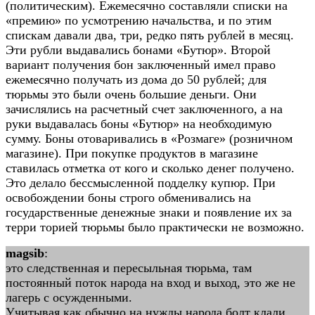
(политическим). Ежемесячно составляли списки на
«премию» по усмотрению начальства, и по этим
спискам давали два, три, редко пять рублей в месяц.
Эти рубли выдавались бонами «Бутюр». Второй
вариант получения бон заключенный имел право
ежемесячно получать из дома до 50 рублей; для
тюрьмы это были очень большие деньги. Они
зачислялись на расчетный счет заключенного, а на
руки выдавалась боны «Бутюр» на необходимую
сумму. Боны отоваривались в «Розмаге» (розничном
магазине). При покупке продуктов в магазине
ставилась отметка от кого и сколько денег получено.
Это делало бессмысленной подделку купюр. При
освобождении боны строго обменивались на
государственные денежные знаки и появление их за
терри торией тюрьмы было практически не возможно.
magsib
:
это следственная и пересыльная тюрьма, там
постоянный поток народа на вход и выход, это же не
лагерь с осужденными.
Учитывая как обычно на нужды народа болт клали