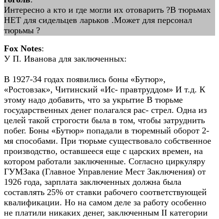
Интересно а кто и где могли их отоварить ?В тюрьмах
НЕТ для сидельцев ларьков .Может для персонал
тюрьмы ?
Fox Notes
:
У П. Иванова для заключенных:
В 1927-34 годах появились боны «Бутюр»,
«Ростовзак», Читинский «Ис- правтруддом» И т.д. К
этому надо добавить, что за укрытие B тюрьме
государственных денег полагался рас- стрел. Одна из
целей такой строгости была в том, чтобы затруднить
побег. Боны «Бутюр» попадали в тюремный оборот 2-
мя способами. При тюрьме существовало собственное
производство, оставшееся еще с царских времен, на
котором работали заключенные. Согласно циркуляру
ГУМЗака (Главное Управление Мест Заключения) от
1926 года, зарплата заключенных должна была
составлять 25% от ставки рабочего соответствующей
квалификации. Но на самом деле за работу особенно
не платили никаких денег, заключенным II категории