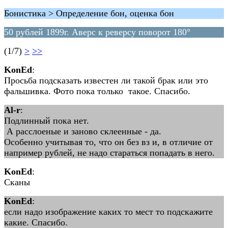
Бонистика > Определение бон, оценка бон
50 рублей 1899г. Аверс к реверсу поворот 180°
(1/7)
>
>>
KonEd
:
Просьба подсказать известен ли такой брак или это
фальшивка. Фото пока только такое. Спасибо.
Al-r
:
Подлинный пока нет.
А расслоеные и заново склеенные - да.
Особенно учитывая то, что он без вз и, в отличие от
например рублей, не надо стараться попадать в него.
KonEd
:
Сканы
KonEd
:
если надо изображение каких то мест то подскажите
какие. Спасибо.