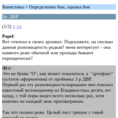
Бонистика > Определение бон, оценка бон
3р. ДВР
(1/2)
>
>>
Papel
:
Вот откопал в своих архивах: Подскажите, на сколько
данная разновидность редкая? меня интересует - она
намного реже обычной или проходы бывают
периодически?
Al-r
:
Это не буква "О", как может показаться, а "артефакт"
(остаток оформления) от пробника 3 р ДВР.
Первый раз эту разновидность/вариацию мне показал
известный коллекционер из Владивостока десять лет
назад, с той поры видел всего несколько раз, хотя
конечно не каждый знак просматриваю.
Так что сильно реже. Целый лист трешек с такой
версией не видел.