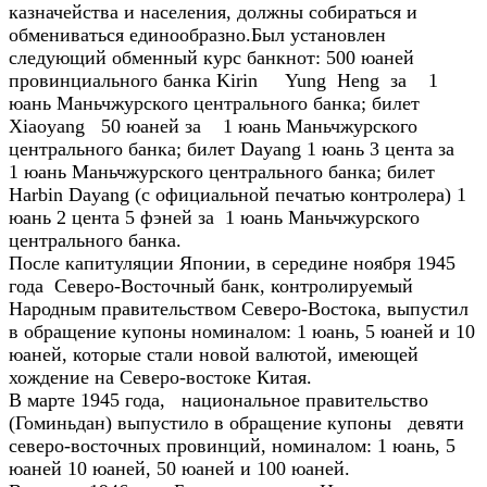
казначейства и населения, должны собираться и
обмениваться единообразно.Был установлен
следующий обменный курс банкнот: 500 юаней
провинциального банка Kirin Yung Heng за 1
юань Маньчжурского центрального банка; билет
Xiaoyang 50 юаней за 1 юань Маньчжурского
центрального банка; билет Dayang 1 юань 3 цента за
1 юань Маньчжурского центрального банка; билет
Harbin Dayang (с официальной печатью контролера) 1
юань 2 цента 5 фэней за 1 юань Маньчжурского
центрального банка.
После капитуляции Японии, в середине ноября 1945
года Северо-Восточный банк, контролируемый
Народным правительством Северо-Востока, выпустил
в обращение купоны номиналом: 1 юань, 5 юаней и 10
юаней, которые стали новой валютой, имеющей
хождение на Северо-востоке Китая.
В марте 1945 года, национальное правительство
(Гоминьдан) выпустило в обращение купоны девяти
северо-восточных провинций, номиналом: 1 юань, 5
юаней 10 юаней, 50 юаней и 100 юаней.