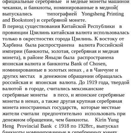
официальные серебряные и медные монеты машиной
чеканки, и банкноты, номинированные в медной(
выпускались типографией Yongsheng Printing
and Bookstore) и серебряной монете.
В период существования Китайской Республики в
провинции Цзилинь китайская валюта использовалась
только в окрестностях города Цзилинь. К востоку от
Харбина была распространена валюта Российской
империи (банкноты, золотая, серебряная и медная
монета), в районе Яньцзи была распространена
японская валюта и банкноты Bank of Chosen,
номинированные в золотых иенах , а в Чанчуне и
других местах в денежном обращении обращалась
российская и японская валюта. До 1919 года, твердой
валютой в городе, считались мексиканские
серебряные монеты в песо, и японские серебряные
монеты в иенах, а также другая крупная серебряная
монета иностранных государств, которые местные
жители считали предпочтительно использовать при
денежном обращении, чем банкноты. Kirin Yung
Heng Provincial Bank с 1918 по 1928гг., выпускал
банкноты номинированные в серебренных юанях,