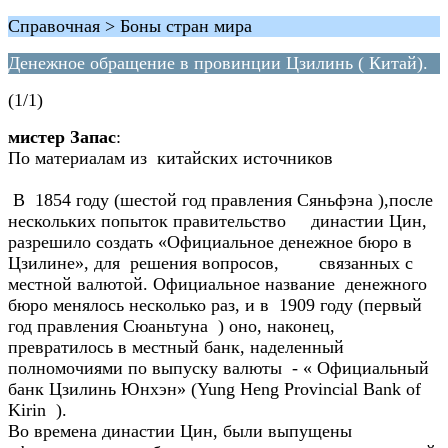
Справочная > Боны стран мира
Денежное обращение в провинции Цзилинь ( Китай).
(1/1)
мистер Запас
:
По материалам из китайских источников
В 1854 году (шестой год правления Сяньфэна ),после
нескольких попыток правительство династии Цин,
разрешило создать «Официальное денежное бюро в
Цзилине», для решения вопросов, связанных с
местной валютой. Официальное название денежного
бюро менялось несколько раз, и в 1909 году (первый
год правления Сюаньтуна ) оно, наконец,
превратилось в местный банк, наделенный
полномочиями по выпуску валюты - « Официальный
банк Цзилинь Юнхэн» (Yung Heng Provincial Bank of
Kirin ).
Во времена династии Цин, были выпущены