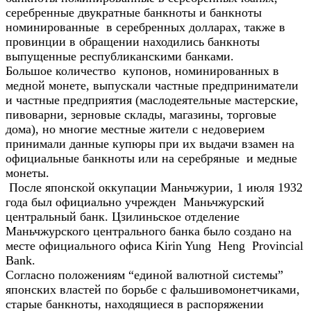
серебренные двукратные банкноты и банкноты
номинированные в серебренных долларах, также в
провинции в обращении находились банкноты
выпущенные республиканскими банками.
Большое количество купонов, номинированных в
медной монете, выпускали частные предприниматели
и частные предприятия (маслодеятельные мастерские,
пивоварни, зерновые склады, магазины, торговые
дома), но многие местные жители с недоверием
принимали данные купюры при их выдачи взамен на
официальные банкноты или на серебряные и медные
монеты.
После японской оккупации Маньчжурии, 1 июля 1932
года был официально учрежден Маньчжурский
центральный банк. Цзилиньское отделение
Маньчжурского центрального банка было создано на
месте официального офиса Kirin Yung Heng Provincial
Bank.
Согласно положениям “единой валютной системы”
японских властей по борьбе с фальшивомонетчиками,
старые банкноты, находящиеся в распоряжении