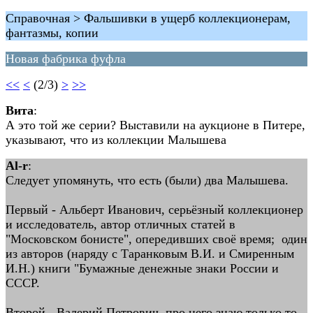
Справочная > Фальшивки в ущерб коллекционерам,
фантазмы, копии
Новая фабрика фуфла
<<
<
(2/3)
>
>>
Вита
:
А это той же серии? Выставили на аукционе в Питере,
указывают, что из коллекции Малышева
Al-r
:
Следует упомянуть, что есть (были) два Малышева.
Первый - Альберт Иванович, серьёзный коллекционер
и исследователь, автор отличных статей в
"Московском бонисте", опередивших своё время; один
из авторов (наряду с Таранковым В.И. и Смиренным
И.Н.) книги "Бумажные денежные знаки России и
СССР.
Второй - Валерий Петрович, про него знаю только то,