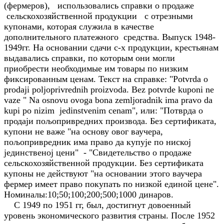
(фермеров), использовались справки о продаже
сельскохозяйственной продукции с отрезными
купонами, которая служила в качестве
дополнительного платежного средства. Выпуск 1948-
1949гг. На основании сдачи с-х продукции, крестьянам
выдавались справки, по которым они могли
приобрести необходимые им товары по низким
фиксированным ценам. Текст на справке: "Potvrda o
prodaji poljoprivrednih proizvoda. Bez potvrde kuponi ne
vaze " Na osnovu ovoga bona zemljoradnik ima pravo da
kupi po nizim jedinstvenim cenam", или: "Потврда о
продаји пољопривредних производа. Без сертификата,
купони не важе "на основу овог ваучера,
пољопривредник има право да купује по ниској
јединственој цени" - "Свидетельство о продаже
сельскохозяйственной продукции. Без сертификата
купоны не действуют "на основании этого ваучера
фермер имеет право покупать по низкой единой цене".
Номиналы:10;50;100;200;500;1000 динаров.
С 1949 по 1951 гг, был, достигнут довоенный
уровень экономического развития страны. После 1952