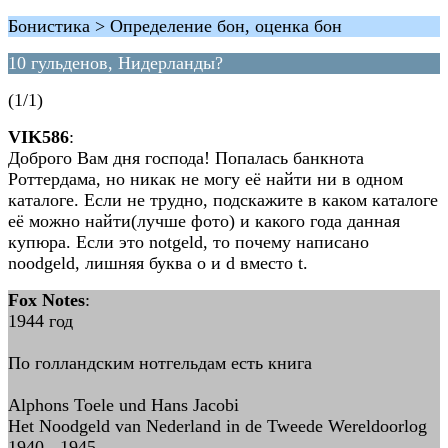
Бонистика > Определение бон, оценка бон
10 гульденов, Нидерланды?
(1/1)
VIK586
:
Доброго Вам дня господа! Попалась банкнота
Роттердама, но никак не могу её найти ни в одном
каталоге. Если не трудно, подскажите в каком каталоге
её можно найти(лучше фото) и какого года данная
купюра. Если это notgeld, то почему написано
noodgeld, лишняя буква o и d вместо t.
Fox Notes
:
1944 год
По голландским нотгельдам есть книга
Alphons Toele und Hans Jacobi
Het Noodgeld van Nederland in de Tweede Wereldoorlog
1940 - 1945