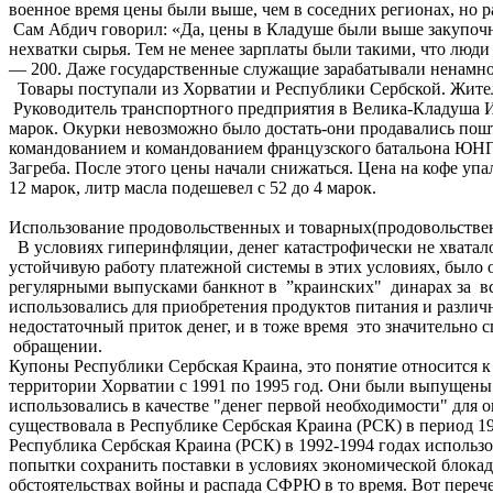
военное время цены были выше, чем в соседних регионах, но р
Сам Абдич говорил: «Да, цены в Кладуше были выше закупочны
нехватки сырья. Тем не менее зарплаты были такими, что люд
— 200. Даже государственные служащие зарабатывали ненамно
Товары поступали из Хорватии и Республики Сербской. Жители
Руководитель транспортного предприятия в Велика-Кладуша И
марок. Окурки невозможно было достать-они продавались пошт
командованием и командованием французского батальона ЮНП
Загреба. После этого цены начали снижаться. Цена на кофе упа
12 марок, литр масла подешевел с 52 до 4 марок.
Использование продовольственных и товарных(продовольственн
В условиях гиперинфляции, денег катастрофически не хватало
устойчивую работу платежной системы в этих условиях, было 
регулярными выпусками банкнот в ”краинских" динарах за вс
использовались для приобретения продуктов питания и различ
недостаточный приток денег, и в тоже время это значительн
обращении.
Купоны Республики Сербская Краина, это понятие относится 
территории Хорватии с 1991 по 1995 год. Они были выпущен
использовались в качестве "денег первой необходимости" для 
существовала в Республике Сербская Краина (РСК) в период 19
Республика Сербская Краина (РСК) в 1992-1994 годах использ
попытки сохранить поставки в условиях экономической блокад
обстоятельствах войны и распада СФРЮ в то время. Вот переч