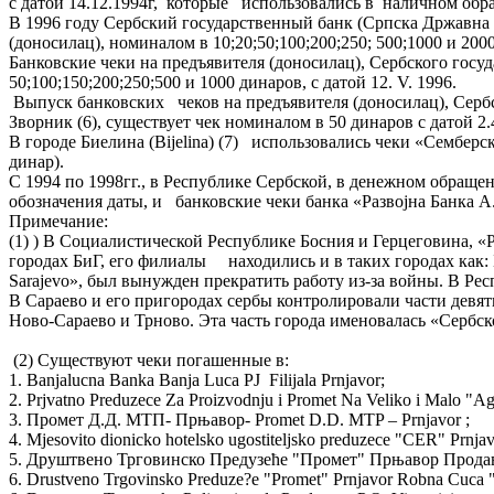
с датой 14.12.1994г, которые использовались в нали
В 1996 году Сербский государственный банк (Српска Државна Б
(доносилац), номиналом в 10;20;50;100;200;250; 500;1000 и 200
Банковские чеки на предъявителя (доносилац), Сербского госу
50;100;150;200;250;500 и 1000 динаров, с датой 12. V. 1996.
Выпуск банковских чеков на предъявителя (доносилац), Сербско
Зворник (6), существует чек номиналом в 50 динаров с датой 2
В городе Биелина (Bijelina) (7) использовались чеки «Сембер
динар).
С 1994 по 1998гг., в Республике Сербской, в денежном обраще
обозначения даты, и банковские чеки банка «Развоjна Банка А.
Примечание:
(1) ) В Социалистической Республике Босния и Герцеговина, «P
городах БиГ, его филиалы находились и в таких городах как: 
Sarajevo», был вынужден прекратить работу из-за войны. В Ре
В Сараево и его пригородах сербы контролировали части дев
Ново-Сараево и Трново. Эта часть города именовалась «Сербск
(2) Существуют чеки погашенные в:
1. Banjalucna Banka Banja Luca PJ Filijala Prnjavor;
2. Prjvatno Preduzece Za Proizvodnju i Promet Na Veliko i Malo "Ag
3. Промет Д.Д. МТП- Прњавор- Promet D.D. MTP – Prnjavor ;
4. Mjesovito dionicko hotelsko ugostiteljsko preduzece "CER" P
5. Друштвено Трговинско Предузеће "Промет" Прњавор Прода
6. Drustveno Trgovinsko Preduze?e "Promet" Prnjavor Robna Cuca "