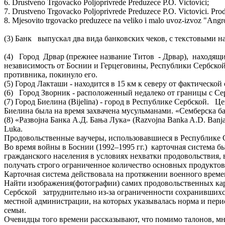
6. Drustveno Trgovacko Poljoprivrede Preduzece P.O. Victovici;
7. Drustveno Trgovacko Poljoprivrede Preduzece P.O. Victovici. Prod
8. Mjesovito trgovacko preduzece na veliko i malo uvoz-izvoz "Angr
(3) Банк выпускал два вида банковских чеков, с текстовыми н
(4) Город Дрвар (прежнее название Титов - Дрвар), находя
независимость от Боснии и Герцеговины, Республики Сербс
противника, покинуло его.
(5) Город Лакташи - находится в 15 км к северу от фактическо
(6) Город Зворник - расположенный недалеко от границы с С
(7) Город Биелина (Bijelina) - город в Республике Сербской.
Биелина была на время захвачена мусульманами. «Семберска бан
(8) «Развоjна Банка А.Д. Бања Лука» (Razvojna Banka A.D. Ban
Luka.
Продовольственные ваучеры, использовавшиеся в Республике С
Во время войны в Боснии (1992–1995 гг.) карточная система 
гражданского населения в условиях нехватки продовольствия
получать строго ограниченное количество основных продуктов п
Карточная система действовала на протяжении военного времен
Найти изображения(фотографии) самих продовольственных кар
Сербской затруднительно из-за ограниченности сохранившихся
местной администрации, на которых указывалась норма и пери
семьи.
Очевидцы того времени рассказывают, что помимо талонов, мн