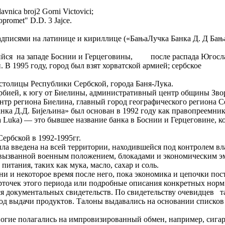
avnica broj2 Gorni Victovici;
opromet" D.D. 3 Jajce.
адписями на латинице и кириллице («БањаЛучка Банка Д. Д Бања 
щийся на западе Боснии и Герцеговины, после распада Югослав
кой. В 1995 году, город был взят хорватской армией; сербс
й столицы Республики Сербской, города Баня-Лука.
ербией, к югу от Биелины, административный центр общины Зво
 Центр региона Биелина, главный город географического региона
ка Д.Д. Бијељина» был основан в 1992 году как правопреемник гл
ja Luka) — это бывшее название банка в Боснии и Герцеговине, к
ербской в 1992-1995гг.
была введена на всей территории, находившейся под контролем 
, вызванной военным положением, блокадами и экономическим э
итания, таких как мука, масло, сахар и соль.
и и некоторое время после него, пока экономика и цепочки пост
точек этого периода или подробные описания конкретных норм
 документальных свидетельств. По свидетельству очевидцев та
од выдачи продуктов. Талоны выдавались на основании списков 
огие полагались на импровизированный обмен, например, сигаре