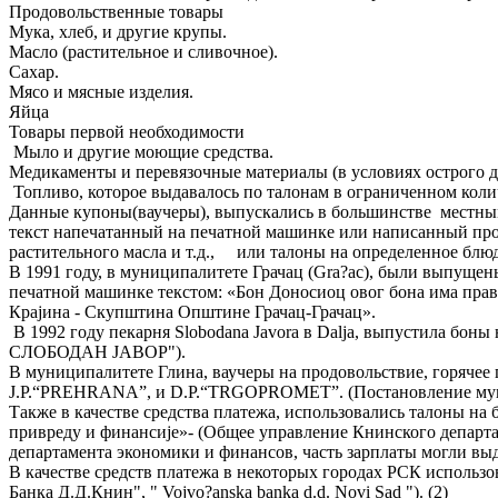
Продовольственные товары
Мука, хлеб, и другие крупы.
Масло (растительное и сливочное).
Сахар.
Мясо и мясные изделия.
Яйца
Товары первой необходимости
Мыло и другие моющие средства.
Медикаменты и перевязочные материалы (в условиях острого 
Топливо, которое выдавалось по талонам в ограниченном колич
Данные купоны(ваучеры), выпускались в большинстве местным
текст напечатанный на печатной машинке или написанный прос
растительного масла и т.д., или талоны на определенное блю
В 1991 году, в муниципалитете Грачац (Gra?ac), были выпущен
печатной машинке текстом: «Бон Доносиоц овог бона има прав
Краjина - Скупштина Општине Грачац-Грачац».
В 1992 году пекарня Slobodana Javora в Dalja, выпустила бон
СЛОБОДАН ЈАВОР").
В муниципалитете Глина, ваучеры на продовольствие, горяче
J.P.“PREHRANA”, и D.P.“TRGOPROMET”. (Постановление муни
Также в качестве средства платежа, использовались талоны на 
привреду и финансиjе»- (Общее управление Книнского департ
департамента экономики и финансов, часть зарплаты могли 
В качестве средств платежа в некоторых городах РСК использо
Банка Д.Д.Книн", " Vojvo?anska banka d.d. Novi Sad "). (2)