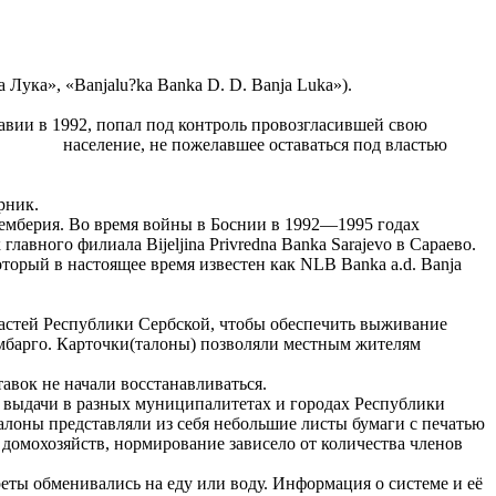
Лука», «Banjalu?ka Banka D. D. Banja Luka»).
ии в 1992, попал под контроль провозгласившей свою
кое население, не пожелавшее оставаться под властью
рник.
 Семберия. Во время войны в Боснии в 1992—1995 годах
авного филиала Bijeljina Privredna Banka Sarajevo в Сараево.
оторый в настоящее время известен как NLB Banka a.d. Banja
властей Республики Сербской, чтобы обеспечить выживание
мбарго. Карточки(талоны) позволяли местным жителям
авок не начали восстанавливаться.
 выдачи в разных муниципалитетах и городах Республики
лоны представляли из себя небольшие листы бумаги с печатью
домохозяйств, нормирование зависело от количества членов
ты обменивались на еду или воду. Информация о системе и её