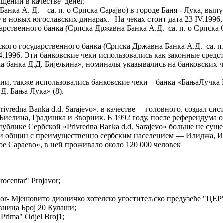
чном обращении в качестве денег.
анка А. Д. са. п. о Српска Сараjво) в городе Баня - Лука, вып
0 в новых югославских динарах. На чеках стоит дата 23 IV.1996, 
дарственного банка (Српска Државна Банка А.Д. са. п. о Српск
го государственного банка (Српска Државна Банка А.Д. са. п. о
.4.1996. Эти банковские чеки использовались как законные средс
ска банка Д.Д. Бијељина», номиналы указывались на банковских 
нии, также использовались банковские чеки банка «БањаЛучка Б
Д. Бања Лука» (8).
rivredna Banka d.d. Sarajevo», в качестве головного, создал с
Биелина, Градишка и Зворник. В 1992 году, после референдума 
спублике Сербской «Privredna Banka d.d. Sarajevo» больше не с
яти общин с преимущественно сербским населением — Илиджа, И
ое Сараево», в ней проживало около 120 000 человек
rocentar" Prnjavor;
rnjavor- Мјешовито дионичко хотелско угоститељско предузеће "ЦЕ
вница Броj 20 Кулаши;
Prima" Odjel Broj1;