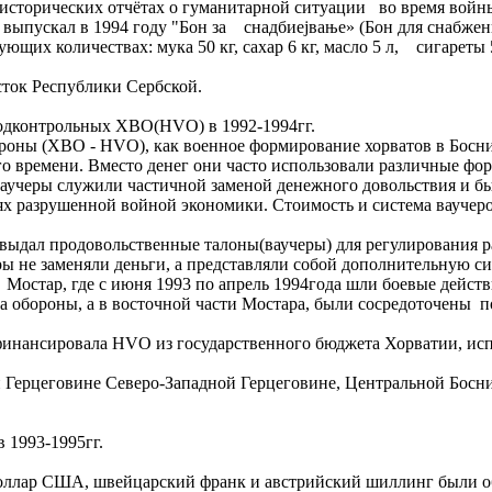
 исторических отчётах о гуманитарной ситуации во время войн
, выпускал в 1994 году "Бон за снадбиеjвање» (Бон для снабже
щих количествах: мука 50 кг, сахар 6 кг, масло 5 л, сигареты 5 
сток Республики Сербской.
 подконтрольных ХВО(HVO) в 1992-1994гг.
роны (ХВО - HVO), как военное формирование хорватов в Боснии
го времени. Вместо денег они часто использовали различные фо
Ваучеры служили частичной заменой денежного довольствия и б
ях разрушенной войной экономики. Стоимость и система ваучеров
выдал продовольственные талоны(ваучеры) для регулирования 
ры не заменяли деньги, а представляли собой дополнительную с
к Мостар, где с июня 1993 по апрель 1994года шли боевые дей
вета обороны, а в восточной части Мостара, были сосредоточ
 финансировала HVO из государственного бюджета Хорватии, исп
Герцеговине Северо-Западной Герцеговине, Центральной Босни
 1993-1995гг.
доллар США, швейцарский франк и австрийский шиллинг были о