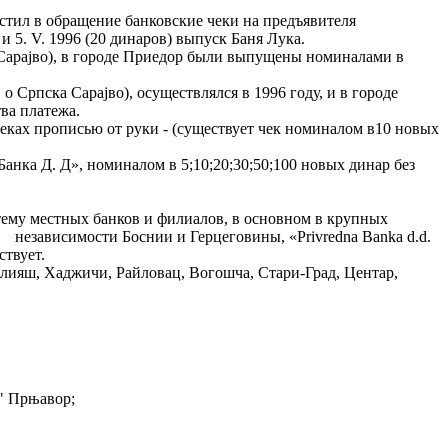
устил в обращение банковские чеки на предъявителя
и 5. V. 1996 (20 динаров) выпуск Баня Лука.
а Сараjво), в городе Приедор были выпущены номиналами в
 Српска Сараjво), осуществлялся в 1996 году, и в городе
тва платежа.
чеках прописью от руки - (существует чек номиналом в10 новых
анка Д. Д», номиналом в 5;10;20;30;50;100 новых динар без
истему местных банков и филиалов, в основном в крупных
о независимости Боснии и Герцеговины, «Privredna Banka d.d.
уществует.
лияш, Хаджичи, Райловац, Вогошча, Стари-Град, Центар,
Р" Прњавор;