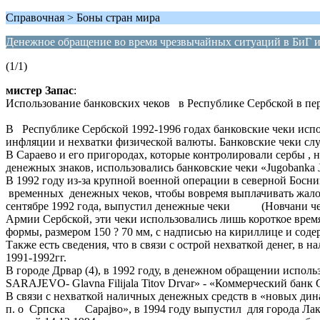
Справочная > Боны стран мира
Денежное обращение во время чрезвычайных ситуаций в БиГ и
(1/1)
мистер Запас
:
Использование банковских чеков в Республике Сербской в пери
В Республике Сербской 1992-1996 годах банковские чеки исп
инфляции и нехватки физической валюты. Банковские чеки слу
В Сараево и его пригородах, которые контролировали сербы , 
денежных знаков, использовались банковские чеки «Jugobanka J
В 1992 году из-за крупной военной операции в северной Бо
временных денежных чеков, чтобы вовремя выплачивать жалов
сентябре 1992 года, выпустил денежные чеки (Новчани чек)
Армии Сербской, эти чеки использовались лишь короткое в
формы, размером 150 ? 70 мм, с надписью на кириллице и содер
Также есть сведения, что в связи с острой нехваткой денег, 
1991-1992гг.
В городе Дрвар (4), в 1992 году, в денежном обращении ис
SARAJEVO- Glavna Filijala Titov Drvar» - «Коммерчес
В связи с нехваткой наличных денежных средств в «новых дин
п. о Српска Сараjво», в 1994 году выпустил для города Лакта