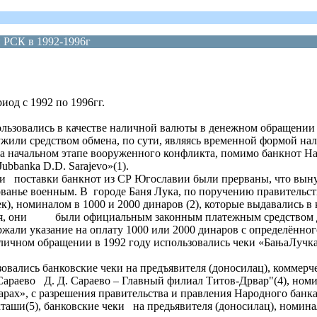
 РСК в 1992-1996г
од с 1992 по 1996гг.
ользовались в качестве наличной валюты в денежном обращени
жили средством обмена, по сути, являясь временной формой на
на начальном этапе вооруженного конфликта, помимо банкнот На
ubbanka D.D. Sarajevo»(1).
снии поставки банкнот из СР Югославии были прерваны, что в
анье военным. В городе Баня Лука, по поручению правительст
, номиналом в 1000 и 2000 динаров (2), которые выдавались 
ремя, они были официальным законным платежным средством д
жали указание на оплату 1000 или 2000 динаров с определённого 
в наличном обращении в 1992 году использовались чеки «БањаЛуч
пользовались банковские чеки на предъявителя (доносилац), 
кий банк Сараево Д. Д. Сараево – Главный филиал Титов
арах», с разрешения правительства и правления Народного бан
ши(5), банковские чеки на предьявителя (доносилац), номиналом