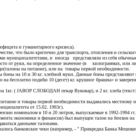
дефицита и гуманитарного кризиса).
естве, что было критично для транспорта, отопления и сельско
и муниципалитетами, и иногда представляли из себя обычные 
то от руки, на определенное значение (в килограммах, или лит
до(талоны на питание), или на товары первой необходимости.
ы боны на 10 и 30 кг. хлебной муки. Данные боны представляют
о на бесплатно подићи 10 (десет) кг. крушног брашна» и завер
ы на 1кг. ( ЈАВОР СЛОБОДАН пекар Вуковар), и 2 кг. хлеба (тек
е питание и товары первой необходимости выдавались местном
ципалитета от 15.02. 1993г).
бензин номиналом в 10 и 20 литров, выпускаемые в 1992-1994 гг.
амента экономики и финансов) был выпущен талон на бензин на
выдаваться данными талонами.
вались банковские чеки (например, - " Привредна Банка Мешови