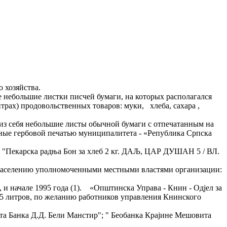
го хозяйства.
небольшие листки писчей бумаги, на которых располагался
рах) продовольственных товаров: муки, хлеба, сахара ,
 из себя небольшие листы обычной бумаги с отпечатанным на
енные гербовой печатью муниципалитета - «Република Српска
ст: "Пекарска радња Бон за хлеб 2 кг. ДАЉ, ЦАР ДУШАН 5 / ВЛ.
у населению уполномоченными местными властями организации:
, и начале 1995 года (1). «Општинска Управа - Книн - Одjел за
 5 литров, по желанию работников управления Книнского
та Банка Д.Д. Бели Манстир"; " Беобанка Крајине Мешовита