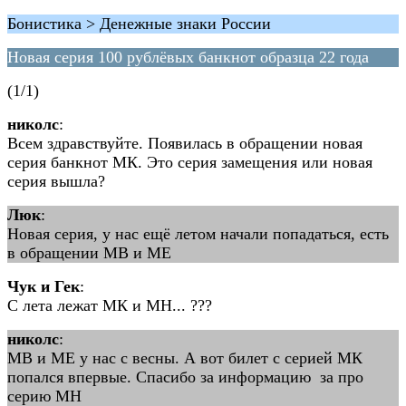
Бонистика > Денежные знаки России
Новая серия 100 рублёвых банкнот образца 22 года
(1/1)
николс
:
Всем здравствуйте. Появилась в обращении новая
серия банкнот МК. Это серия замещения или новая
серия вышла?
Люк
:
Новая серия, у нас ещё летом начали попадаться, есть
в обращении МВ и МЕ
Чук и Гек
:
С лета лежат МК и МН... ???
николс
:
МВ и МЕ у нас с весны. А вот билет с серией МК
попался впервые. Спасибо за информацию за про
серию МН