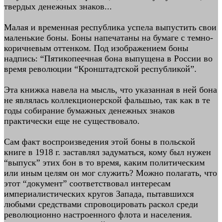
твердых денежных знаков...
Малая и временная республика успела выпустить свои
маленькие боны. Боны напечатаны на бумаге с темно-
коричневым оттенком. Под изображением боны
надпись: “Пятикопеечная бона выпущена в России во
время революции “Кронштадтской республикой”.
Эта книжка навела на мысль, что указанная в ней бона
не являлась коллекционерской фальшью, так как в те
годы собирание бумажных денежных знаков
практически еще не существовало.
Сам факт воспроизведения этой боны в польской
книге в 1918 г. заставлял задуматься, кому был нужен
“выпуск” этих бон в то время, каким политическим
или иным целям он мог служить? Можно полагать, что
этот “документ” соответствовал интересам
империалистических кругов Запада, пытавшихся
любыми средствами спровоцировать раскол среди
революционно настроенного флота и населения.