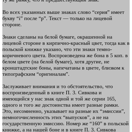
Во всех указанных выше знаках слово “серия” имеет
букву “i” после “р”. Текст — только на лицевой
стороне.
Знаки сделаны на белой бумаге, окрашенной на
лицевой стороне в кирпично-красный цвет, тогда как в
польской книжке указано, что эти знаки темно-
коричневого цвета. Воспроизведена же бона в 5 коп. в
белом цвете (на белой бумаге), хотя другие, не
кронштадтские боны, напечатаны в цвете, близком к
типографским “оригиналам”.
Заслуживает внимания и то обстоятельство, что
воспроизведенный в книге П. 3. Сивкова и
имеющийся у нас знак одной и той же серии 165,
одного и того же достоинства имеет разные рамки.
Это, несомненно, указывает на разные их “эмиссии”,
немногочисленность этих “выпусков”, а не на
государственную эмиссию. Номер же “160” в польской
книжке, а на нашей боне и в книге П. 3. Сивкова