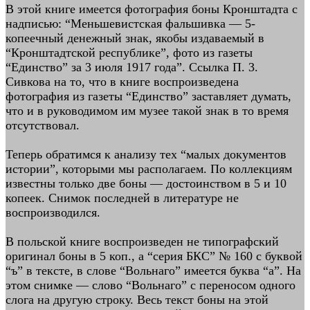
В этой книге имеется фотография боны Кронштадта с
надписью: “Меньшевистская фальшивка — 5-
копеечный денежный знак, якобы издаваемый в
“Кронштадтской республике”, фото из газеты
“Единство” за 3 июля 1917 года”. Ссылка П. 3.
Сивкова на то, что в книге воспроизведена
фотография из газеты “Единство” заставляет думать,
что и в руководимом им музее такой знак в то время
отсутствовал.
Теперь обратимся к анализу тех “малых документов
истории”, которыми мы располагаем. По коллекциям
известны только две боны — достоинством в 5 и 10
копеек. Снимок последней в литературе не
воспроизводился.
В польской книге воспроизведен не типографский
оригинал боны в 5 коп., а “серия БКС” № 160 с буквой
“ъ” в тексте, в слове “Вольнаго” имеется буква “а”. На
этом снимке — слово “Вольнаго” с переносом одного
слога на другую строку. Весь текст боны на этой