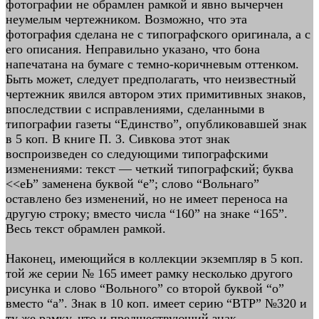
фотографии не обрамлен рамкой и явно вычерчен
неумелым чертежником. Возможно, что эта
фотография сделана не с типографского оригинала, а с
его описания. Неправильно указано, что бона
напечатана на бумаге с темно-коричневым оттенком.
Быть может, следует предполагать, что неизвестный
чертежник явился автором этих примитивных знаков,
впоследствии с исправлениями, сделанными в
типографии газеты “Единство”, опубликовавшей знак
в 5 коп. В книге П. 3. Сивкова этот знак
воспроизведен со следующими типографскими
изменениями: текст — четкий типографский; буква
<<еЬ” заменена буквой “е”; слово “Вольнаго”
оставлено без изменений, но не имеет переноса на
другую строку; вместо числа “160” на знаке “165”.
Весь текст обрамлен рамкой.
Наконец, имеющийся в коллекции экземпляр в 5 коп.
той же серии № 165 имеет рамку несколько другого
рисунка и слово “Вольного” со второй буквой “о”
вместо “а”. Знак в 10 коп. имеет серию “ВТР” №320 и
ту же рамку, что и предшествующий знак.