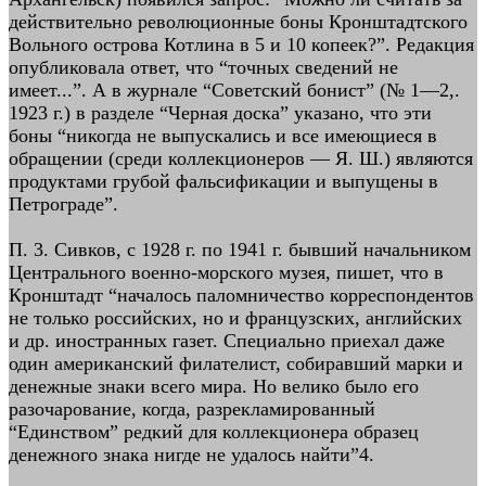
действительно революционные боны Кронштадтского
Вольного острова Котлина в 5 и 10 копеек?”. Редакция
опубликовала ответ, что “точных сведений не
имеет...”. А в журнале “Советский бонист” (№ 1—2,.
1923 г.) в разделе “Черная доска” указано, что эти
боны “никогда не выпускались и все имеющиеся в
обращении (среди коллекционеров — Я. Ш.) являются
продуктами грубой фальсификации и выпущены в
Петрограде”.
П. 3. Сивков, с 1928 г. по 1941 г. бывший начальником
Центрального военно-морского музея, пишет, что в
Кронштадт “началось паломничество корреспондентов
не только российских, но и французских, английских
и др. иностранных газет. Специально приехал даже
один американский филателист, собиравший марки и
денежные знаки всего мира. Но велико было его
разочарование, когда, разрекламированный
“Единством” редкий для коллекционера образец
денежного знака нигде не удалось найти”4.