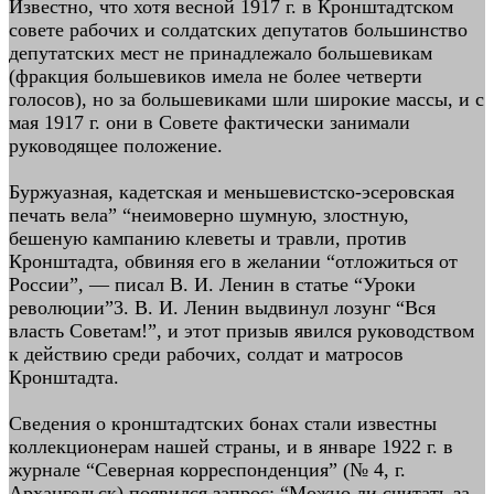
Известно, что хотя весной 1917 г. в Кронштадтском
совете рабочих и солдатских депутатов большинство
депутатских мест не принадлежало большевикам
(фракция большевиков имела не более четверти
голосов), но за большевиками шли широкие массы, и с
мая 1917 г. они в Совете фактически занимали
руководящее положение.
Буржуазная, кадетская и меньшевистско-эсеровская
печать вела” “неимоверно шумную, злостную,
бешеную кампанию клеветы и травли, против
Кронштадта, обвиняя его в желании “отложиться от
России”, — писал В. И. Ленин в статье “Уроки
революции”3. В. И. Ленин выдвинул лозунг “Вся
власть Советам!”, и этот призыв явился руководством
к действию среди рабочих, солдат и матросов
Кронштадта.
Сведения о кронштадтских бонах стали известны
коллекционерам нашей страны, и в январе 1922 г. в
журнале “Северная корреспонденция” (№ 4, г.
Архангельск) появился запрос: “Можно ли считать за