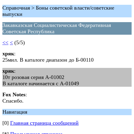
Справочная > Боны советской власти/советские
выпуски
Закавказская Социалистическая Федеративная
Советская Республика
<<
<
(5/5)
хряк
:
25мил. В каталоге диапазон до Б-00110
хряк
:
10т розовая серия А-01002
В каталоге начинается с А-01049
Fox Notes
:
Спасибо.
Навигация
[0]
Главная страница сообщений