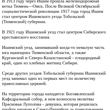
В 1913 году через Ишим прошла железнодорожная
ветка Тюмень—Омск. После Великой Октябрьской
социалистической революции 1917 года город Ишим
стал центром Ишимского уезда Тобольской
(Тюменской) губернии.
В 1921 году Ишимский уезд стал центром Сибирского
крестьянского восстания.
Ишимский уезд, занимавший когда-то немалую часть
юга нынещних Тюменской области, а также
Курганской и Северо-Казахстанской - плодородный
край, один из хлебных житниц Сибири.
Среди других уездов Тобольской губернии Ишимский
уезд занимал одно из первых мест по количеству
православных церквей.
На территории города находятся: Богоявленский
Кафедральный собор, в нем возносила молитвы
Прасковья Луполова - девушка, которая решилась
пройти пешком в Санкт-Петербург за помилованием