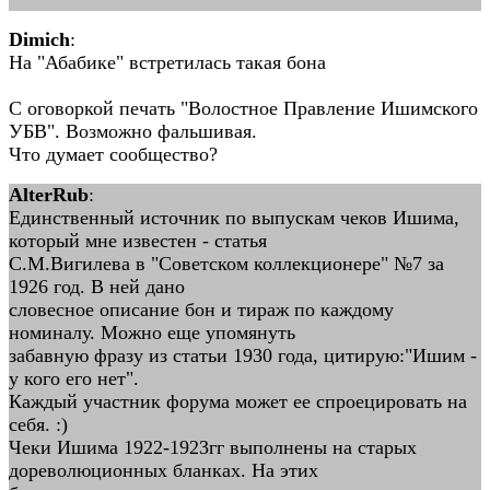
Dimich
:
На "Абабике" встретилась такая бона
С оговоркой печать "Волостное Правление Ишимского
УБВ". Возможно фальшивая.
Что думает сообщество?
AlterRub
:
Единственный источник по выпускам чеков Ишима,
который мне известен - статья
С.М.Вигилева в "Советском коллекционере" №7 за
1926 год. В ней дано
словесное описание бон и тираж по каждому
номиналу. Можно еще упомянуть
забавную фразу из статьи 1930 года, цитирую:"Ишим -
у кого его нет".
Каждый участник форума может ее спроецировать на
себя. :)
Чеки Ишима 1922-1923гг выполнены на старых
дореволюционных бланках. На этих