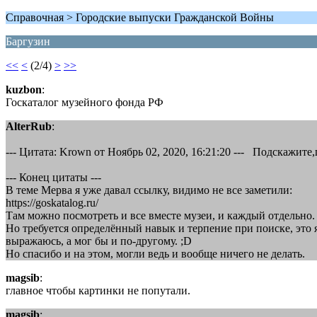
Справочная > Городские выпуски Гражданской Войны
Баргузин
<<
<
(2/4)
>
>>
kuzbon
:
Госкаталог музейного фонда РФ
AlterRub
:
--- Цитата: Krown от Ноябрь 02, 2020, 16:21:20 --- Подскажи
--- Конец цитаты ---
В теме Мерва я уже давал ссылку, видимо не все заметили:
https://goskatalog.ru/
Там можно посмотреть и все вместе музеи, и каждый отдельно.
Но требуется определённый навык и терпение при поиске, это я
выражаюсь, а мог бы и по-другому. ;D
Но спасибо и на этом, могли ведь и вообще ничего не делать.
magsib
:
главное чтобы картинки не попутали.
magsib
: