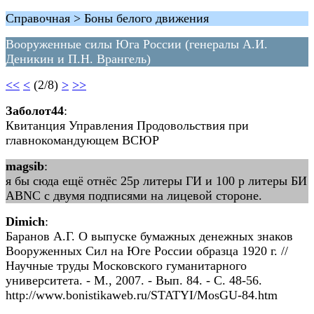
Справочная > Боны белого движения
Вооруженные силы Юга России (генералы А.И.
Деникин и П.Н. Врангель)
<<
<
(2/8)
>
>>
Заболот44
:
Квитанция Управления Продовольствия при
главнокомандующем ВСЮР
magsib
:
я бы сюда ещё отнёс 25р литеры ГИ и 100 р литеры БИ
ABNC с двумя подписями на лицевой стороне.
Dimich
:
Баранов А.Г. О выпуске бумажных денежных знаков
Вооруженных Сил на Юге России образца 1920 г. //
Научные труды Московского гуманитарного
университета. - М., 2007. - Вып. 84. - С. 48-56.
http://www.bonistikaweb.ru/STATYI/MosGU-84.htm