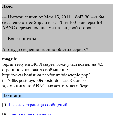
Люк
:
--- Цитата: сашик от Май 15, 2011, 18:47:36 ---я бы
сюда ещё отнёс 25р литеры ГИ и 100 р литеры БИ
ABNC с двумя подписями на лицевой стороне.
--- Конец цитаты ---
А откуда сведения именно об этих сериях?
magsib
:
тёрли тему на БК, Лазарев тоже участвовал. на 4,5
странице я изложил своё мнение.
http://www.bonistika.net/forum/viewtopic.php?
t=1788&postdays=0&postorder=asc&start=0
ждём книгу по ABNC, может там чего будет.
Навигация
[0]
Главная страница сообщений
[#]
Следующая страница