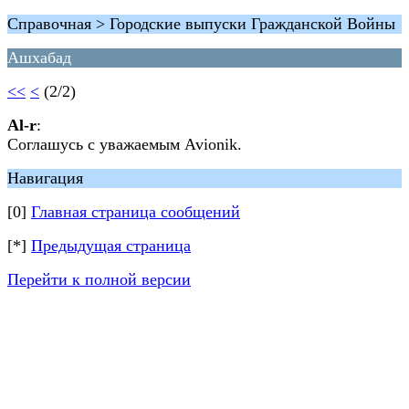
Справочная > Городские выпуски Гражданской Войны
Ашхабад
<<
<
(2/2)
Al-r
:
Соглашусь с уважаемым Avionik.
Навигация
[0]
Главная страница сообщений
[*]
Предыдущая страница
Перейти к полной версии