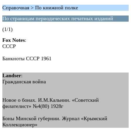
Справочная > По книжной полке
По страницам периодических печатных изданий
(1/1)
Fox Notes
:
СССР
Банкноты СССР 1961
Landser
:
Гражданская война
Новое о бонах. И.М.Кальнин. «Советский
филателист» №4(80) 1928г
Боны Минской губернии. Журнал «Крымский
Коллекционер»