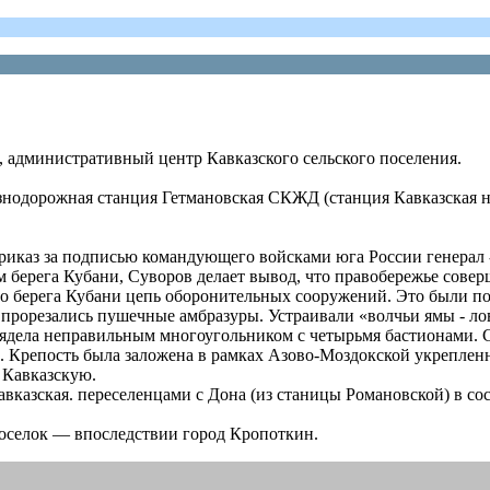
я, административный центр Кавказского сельского поселения.
нодорожная станция Гетмановская СКЖД (станция Кавказская на
риказ за подписью командующего войсками юга России генерал 
 берега Кубани, Суворов делает вывод, что правобережье совер
о берега Кубани цепь оборонительных сооружений. Это были по
 прорезались пушечные амбразуры. Устраивали «волчьи ямы - ло
дела неправильным многоугольником с четырьмя бастионами. Су
а. Крепость была заложена в рамках Азово-Моздокской укрепле
ь Кавказскую.
вказская. переселенцами с Дона (из станицы Романовской) в сос
поселок — впоследствии город Кропоткин.