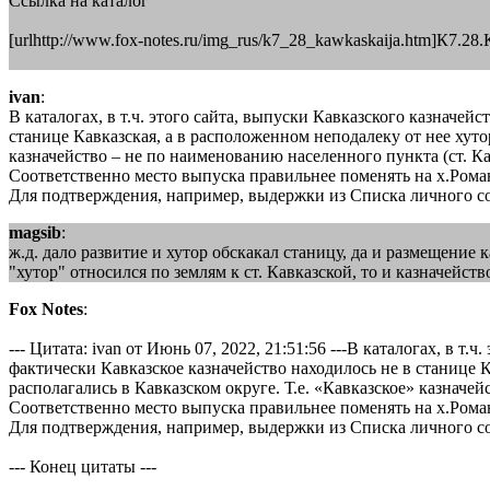
Ссылка на каталог
[urlhttp://www.fox-notes.ru/img_rus/k7_28_kawkaskaija.htm]К7.28.К
ivan
:
В каталогах, в т.ч. этого сайта, выпуски Кавказского казначей
станице Кавказская, а в расположенном неподалеку от нее хуто
казначейство – не по наименованию населенного пункта (ст. Ка
Соответственно место выпуска правильнее поменять на х.Рома
Для подтверждения, например, выдержки из Списка личного со
magsib
:
ж.д. дало развитие и хутор обскакал станицу, да и размещени
"хутор" относился по землям к ст. Кавказской, то и казначейст
Fox Notes
:
--- Цитата: ivan от Июнь 07, 2022, 21:51:56 ---В каталогах, в т
фактически Кавказское казначейство находилось не в станице К
располагались в Кавказском округе. Т.е. «Кавказское» казначе
Соответственно место выпуска правильнее поменять на х.Рома
Для подтверждения, например, выдержки из Списка личного со
--- Конец цитаты ---