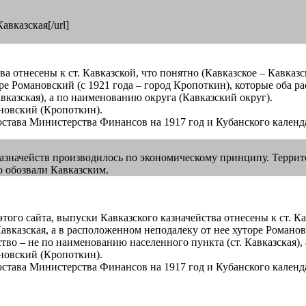
авказская[/url]
ства отнесены к ст. Кавказской, что понятно (Кавказское – Кавказ
ре Романовский (с 1921 года – город Кропоткин), которые оба ра
вказская), а по наименованию округа (Кавказский округ).
новский (Кропоткин).
става Министерства Финансов на 1917 год и Кубанского календа
е казначейств производилось по экономическому принципу. Терри
во обозвали Кавказским.
.ч. этого сайта, выпуски Кавказского казначейства отнесены к ст. 
авказская, а в расположенном неподалеку от нее хуторе Романов
йство – не по наименованию населенного пункта (ст. Кавказская)
новский (Кропоткин).
става Министерства Финансов на 1917 год и Кубанского календа