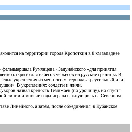
ходится на территории города Кропоткин в 8 км западнее
- фельдмаршала Румянцева - Задунайского «для принятия
шенно открыто для набегов черкесов на русские границы. В
левые укрепления из местного материала - треугольный или
вушки». В укреплениях солдаты и жили.
воров назвал крепость Темижбек (по урочищу), но спустя
нной линии и многие годы играла важную роль на Северном
таве Линейного, а затем, после объединения, в Кубанское