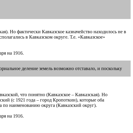
ская). Но фактически Кавказское казначейство находилось не в
сполагались в Кавказском округе. Т.е. «Кавказское»
ря на 1916.
ториальное деление земель возможно отставало, и поскольку
Кавказской, что понятно (Кавказское – Кавказская). Но
ский (с 1921 года – город Кропоткин), которые оба
, а по наименованию округа (Кавказский округ).
ря на 1916.