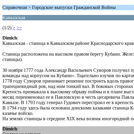
Справочная > Городские выпуски Гражданской Войны
Кавказская
(1/2)
>
>>
Dimich
:
Кавказская - станица в Кавказском районе Краснодарского кра
Станица расположена на высоком правом берегу Кубани. Желез
станицы).
30 ноября 1777 года Александр Васильевич Суворов получил п
команды над корпусом на Кубани». Тщательно изучив по картам
1778 году Суворов принимает решение построить вдоль правог
трапециевидный ров, над ним тонкий вал. В боковых сторонах
Крепость примыкала к высокому обрыву поймы и в плане выгля
месяц переименовал ее в Павловскую в честь цесаревича Павл
Кавказе. В 1793 году генерал Гудович перестроил ее в крепост
В 1794 году здесь была основана донскими казаками станица Ка
казачье войско.
На землях станицы в середине XIX века возник иногородний 
Dimich
: