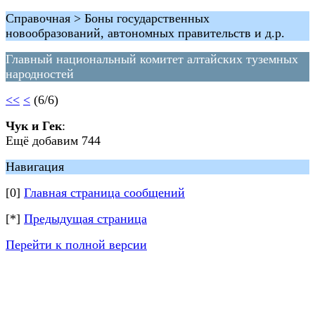
Справочная > Боны государственных
новообразований, автономных правительств и д.р.
Главный национальный комитет алтайских туземных
народностей
<<
<
(6/6)
Чук и Гек
:
Ещё добавим 744
Навигация
[0]
Главная страница сообщений
[*]
Предыдущая страница
Перейти к полной версии