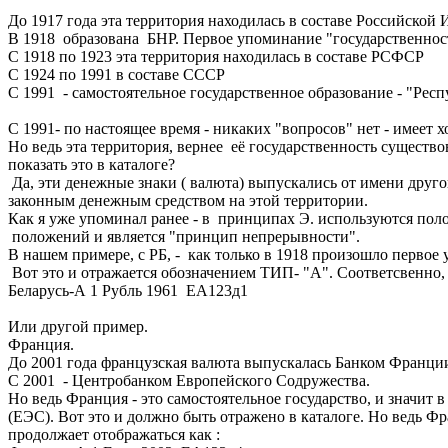
До 1917 года эта территория находилась в составе Российской
В 1918 образована БНР. Первое упоминание "государственнос
С 1918 по 1923 эта территория находилась в составе РСФСР
С 1924 по 1991 в составе СССР
С 1991 - самостоятельное государственное образование - "Респ
С 1991- по настоящее время - никаких "вопросов" нет - имеет 
Но ведь эта территория, вернее её государственность существ
показать это в каталоге?
Да, эти денежные знаки ( валюта) выпускались от имени др
законным денежным средством на этой территории.
Как я уже упоминал ранее - в принципах Э. используются по
положений и является "принцип непрерывности".
В нашем примере, с РБ, - как только в 1918 произошло первое
Вот это и отражается обозначением ТИП- "А". Соответсвенно,
Беларусь-А 1 Рубль 1961 ЕА123д1
Или другой пример.
Франция.
До 2001 года французская валюта выпускалась Банком Франци
С 2001 - Центробанком Европейского Содружества.
Но ведь Франция - это самостоятельное государство, и значит
(ЕЭС). Вот это и должно быть отражено в каталоге. Но ведь Фра
продолжает отображаться как :