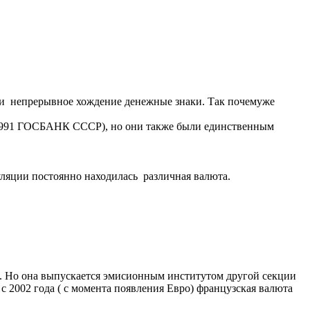
мели непрерывное хождение денежные знаки. Так почемуже
-1991 ГОСБАНК СССР), но они также были единственным
уляции постоянно находилась различная валюта.
о). Но она выпускается эмисионным институтом другой секции
у с 2002 года ( с момента появления Евро) французская валюта