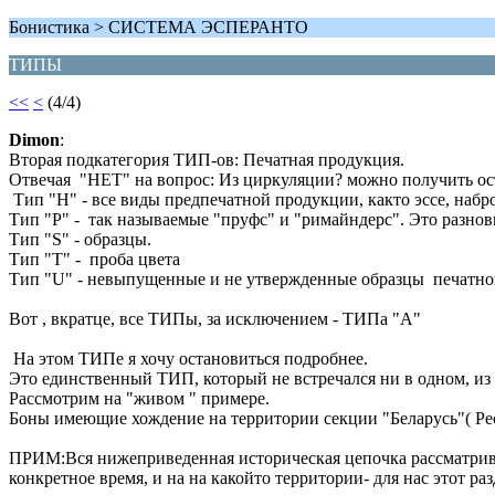
Бонистика > СИСТЕМА ЭСПЕРАНТО
ТИПЫ
<<
<
(4/4)
Dimon
:
Вторая подкатегория ТИП-ов: Печатная продукция.
Отвечая "НЕТ" на вопрос: Из циркуляции? можно получить ос
Тип "Н" - все виды предпечатной продукции, както эссе, набро
Тип "Р" - так называемые "пруфс" и "римайндерс". Это разнов
Тип "S" - образцы.
Тип "Т" - проба цвета
Тип "U" - невыпущенные и не утвержденные образцы печатн
Вот , вкратце, все ТИПы, за исключением - ТИПа "А"
На этом ТИПе я хочу остановиться подробнее.
Это единственный ТИП, который не встречался ни в одном, из
Рассмотрим на "живом " примере.
Боны имеющие хождение на территории секции "Беларусь"( Рес
ПРИМ:Вся нижеприведенная историческая цепочка рассматривае
конкретное время, и на на какойто территории- для нас этот раз