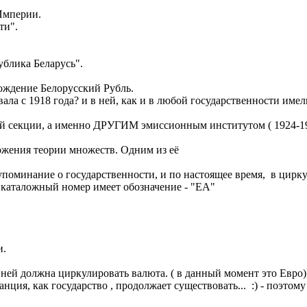
 Империи.
ти".
ублика Беларусь".
хождение Белорусский Рубль.
овала с 1918 года? и в ней, как и в любой государственности и
угой секции, а именно ДРУГИМ эмиссионным институтом ( 1924
ложения теории множеств. Одним из её
 упоминание о государственности, и по настоящее время, в цирк
 каталожный номер имеет обозначение - "ЕА"
и.
 в ней должна циркулировать валюта. ( в данный момент это Евр
нция, как государство , продолжает существовать... :) - поэтом