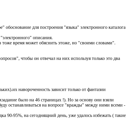
 обоснование для построения "языка" электронного каталога
"электронного" описания.
 тоже время может обяснить этоже, но "своими словами".
опросов", чтобы он отвечал на них используя только это два
ких).их навороченность зависит только от фантазии
адание было на 46 страницах !). Но за основу они взяли
 буду останавливаться на вопросе "вражды" между ними всеми -
дка 90-95%, на сегоднящний день, уже удалось избежать ( такие