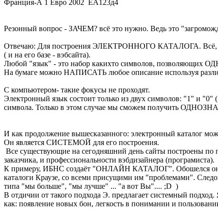
Франция-А 1 Евро 2002 ЕА123д4
Резонный вопрос - ЗАЧЕМ? всё это нужно. Ведь это "загроможд
Отвечаю: Для построения ЭЛЕКТРОННОГО КАТАЛОГА. Всё, что я
( и на его базе - вэбсайта).
Любой "язык" - это набор какихто символов, позволяющих ОД
На бумаге можно НАПИСАТЬ любое описание используя различные
С компьютером- такие фокусы не проходят.
Электронный язык состоит только из двух символов: "1" и "0" 
символа. Только в этом случае мы сможем получить ОДНО
И как продолжение вышесказанного: электронный каталог мож
Он является СИСТЕМОЙ для его построения.
Все существующие на сегодняшний день сайты построены по пр
заказчика, и профессиональности вэбдизайнера (програмиста).
К примеру, ИБНС создаёт "ОНЛАЙН КАТАЛОГ". Обошелся он им в 
каталоги Краузе, со всеми присущими им "проблемами". Следов
типа "мы больше", "мы лучше" ... "а вот Вы".... ;D )
В отдичии от такого подхода Э. предлагает системный подход. 
как: появление новых бон, легкость в понимании и пользовани