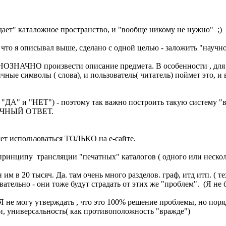
ает" каталожное пространство, и "вообще никому не нужно" ;)
 описывал выше, сделано с одной целью - заложить "научное"
НОЗНАЧНО произвести описание предмета. В особенности , для 
 символы ( слова), и пользователь( читатель) поймет это, и в
( "ДА" и "НЕТ") - поэтому так важно построить такую систему "в
ЗНАЧНЫЙ ОТВЕТ.
ет использоваться ТОЛЬКО на е-сайте.
инципу трансляции "печатных" каталогов ( одного или несколь
20 тысяч. Да. там очень много разделов. граф, итд итп. ( техз
ательно - они тоже будут страдать от этих же "проблем". (Я не
Я не могу утверждать , что это 100% решение проблемы, но поря
и, универсальность( как противоположность "вражде")