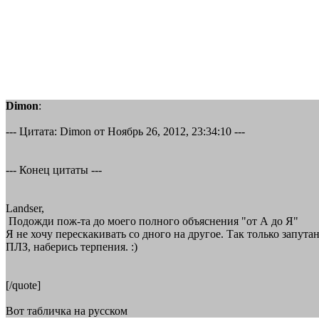
Dimon
:
--- Цитата: Dimon от Ноябрь 26, 2012, 23:34:10 ---
--- Конец цитаты ---
Landser,
Подожди пож-та до моего полного объяснения "от А до Я"
Я не хочу перескакивать со дного на другое. Так только запутан
ПЛЗ, наберись терпения. :)
[/quote]
Вот табличка на русском