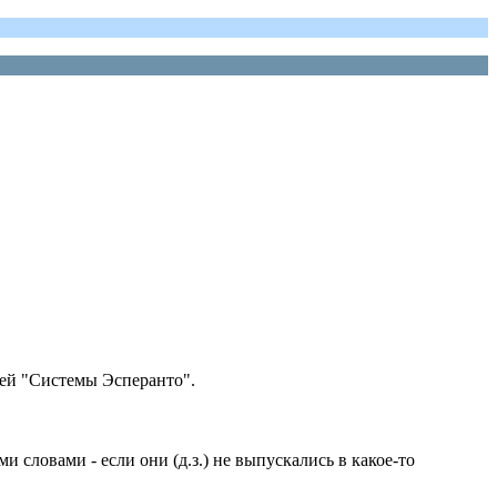
сей "Системы Эсперанто".
ловами - если они (д.з.) не выпускались в какое-то