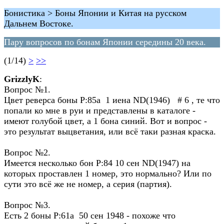
Бонистика > Боны Японии и Китая на русском
Дальнем Востоке.
Пару вопросов по бонам Японии середины 20 века.
(1/14)
>
>>
GrizzlyK
:
Вопрос №1.
Цвет реверса боны P:85a 1 иена ND(1946) # 6 , те что
попали ко мне в руи и представлены в каталоге -
имеют голубой цвет, а 1 бона синий. Вот и вопрос -
это результат выцветания, или всё таки разная краска.
Вопрос №2.
Имеется несколько бон P:84 10 сен ND(1947) на
которых проставлен 1 номер, это нормально? Или по
сути это всё же не номер, а серия (партия).
Вопрос №3.
Есть 2 боны P:61a 50 сен 1948 - похоже что